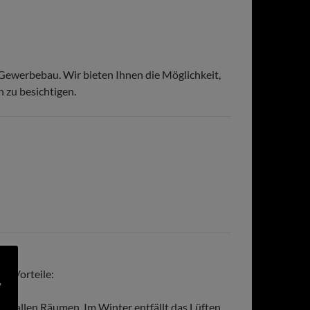
 Gewerbebau. Wir bieten Ihnen die Möglichkeit,
 zu besichtigen.
e Vorteile:
"
in allen Räumen. Im Winter entfällt das Lüften