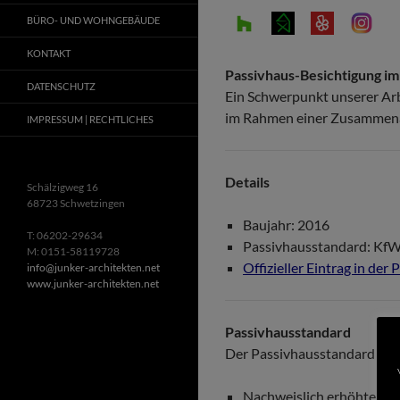
BÜRO- UND WOHNGEBÄUDE
KONTAKT
Passivhaus-Besichtigung i
DATENSCHUTZ
Ein Schwerpunkt unserer Arb
im Rahmen einer Zusammenarb
IMPRESSUM | RECHTLICHES
Details
Schälzigweg 16
68723 Schwetzingen
Baujahr: 2016
T: 06202-29634
Passivhausstandard: KfW
M: 0151-58119728
Offizieller Eintrag in de
info@junker-architekten.net
www.junker-architekten.net
Passivhausstandard
Der Passivhausstandard spe
Nachweislich erhöhte Wohn