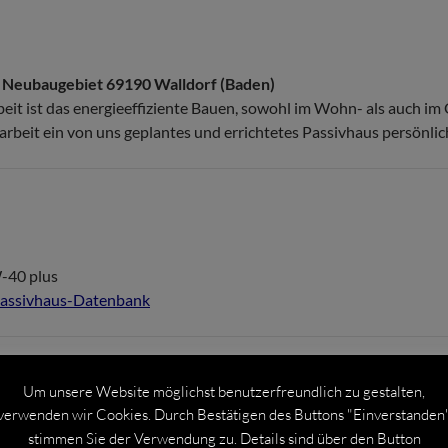
m Neubaugebiet 69190 Walldorf (Baden)
eit ist das energieeffiziente Bauen, sowohl im Wohn- als auch im
eit ein von uns geplantes und errichtetes Passivhaus persönlich
-40 plus
r Passivhaus-Datenbank
Um unsere Website möglichst benutzerfreundlich zu gestalten,
zifiziert massive Wärmedämmung und bietet für Bauherren mehrer
verwenden wir Cookies. Durch Bestätigen des Buttons "Einverstanden
stimmen Sie der Verwendung zu. Details sind über den Button
qualität durch Belüftungssystem mit ständiger Frischluftzufuhr 