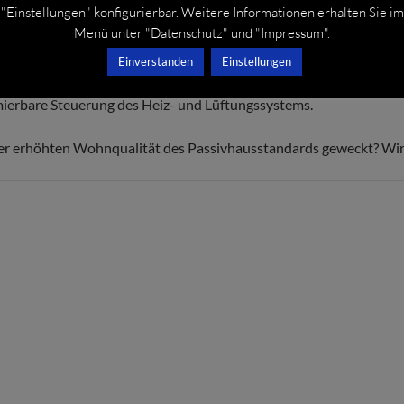
"Einstellungen" konfigurierbar. Weitere Informationen erhalten Sie im
, was das lüftungsbedingte Auskühlen und damit notwendige Wie
Menü unter "Datenschutz" und "Impressum".
e in allen Teilen der Zimmer. Kein allmählicher Temperaturabfall 
 sind.
Einverstanden
Einstellungen
zkosten, Nachhaltigkeit, besserer Umweltschutz. Wärmetauscher he
ierbare Steuerung des Heiz- und Lüftungssystems.
der erhöhten Wohnqualität des Passivhausstandards geweckt? Wir 