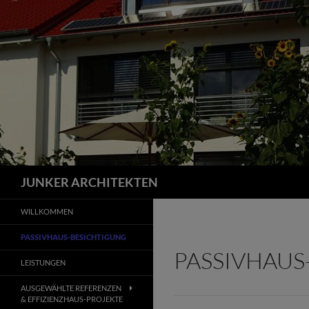
Zum
Inhalt
springen
Suchen
JUNKER ARCHITEKTEN
WILLKOMMEN
PASSIVHAUS-BESICHTIGUNG
PASSIVHAUS
LEISTUNGEN
AUSGEWÄHLTE REFERENZEN
& EFFIZIENZHAUS-PROJEKTE