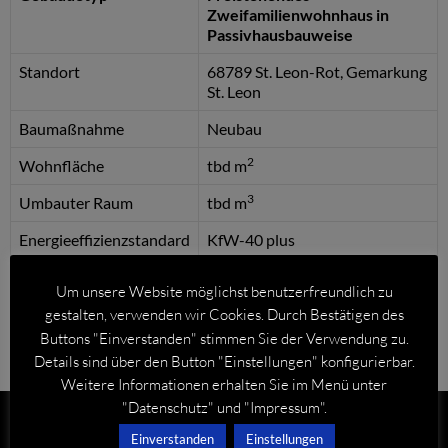
Zweifamilienwohnhaus in
Passivhausbauweise
Standort
68789 St. Leon-Rot, Gemarkung
St. Leon
Baumaßnahme
Neubau
2
Wohnfläche
tbd m
3
Umbauter Raum
tbd m
Energieeffizienzstandard
KfW-40 plus
Photovoltaikanlage
tbd kWp, tbd Module
Um unsere Website möglichst benutzerfreundlich zu
gestalten, verwenden wir Cookies. Durch Bestätigen des
Buttons "Einverstanden" stimmen Sie der Verwendung zu.
Details sind über den Button "Einstellungen" konfigurierbar.
Weitere Informationen erhalten Sie im Menü unter
"Datenschutz" und "Impressum".
Einverstanden
Einstellungen